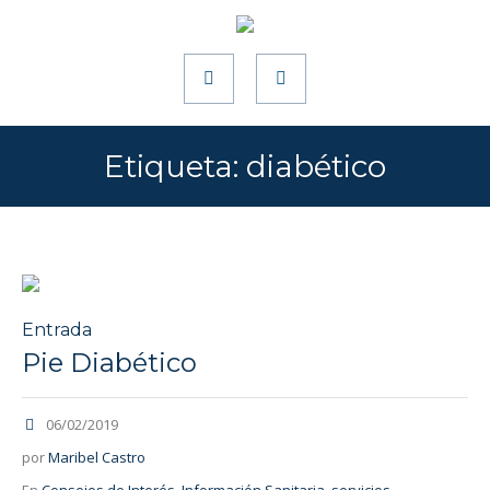
Etiqueta:
diabético
Entrada
Pie Diabético
06/02/2019
por
Maribel Castro
En
Consejos de Interés
,
Información Sanitaria
,
servicios