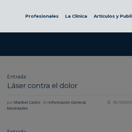
Profesionales
La Clínica
Artículos y Publ
Entrada
Láser contra el dolor
por
Maribel Castro
En
Información General
,
05/10/201
Novedades
Entrada