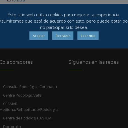
Tratamientos Láser
Este sitio web utiliza cookies para mejorar su experiencia.
Asumiremos que está de acuerdo con esto, pero puede optar po
por
Maribel Castro
En
Novedades
,
servicios
20/04/201
no participar si lo desea.
Aceptar
Rechazar
Leer más
Colaboradores
Síguenos en las redes
Consulta Podològica Coronada
Centre Podològic Valls
CESMAR
Medicina/Rehabilitacio/Podologia
Centre de Podologia ANTEM
Doctoralia