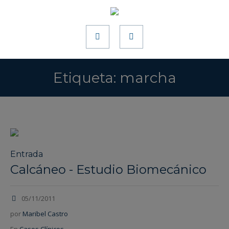
Etiqueta:
marcha
Entrada
Calcáneo - Estudio Biomecánico
05/11/2011
por
Maribel Castro
En
Casos Clínicos