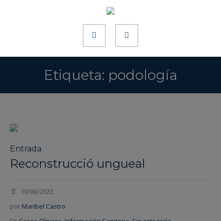
Etiqueta:
podología
Entrada
Reconstrucció ungueal
10/06/2022
por
Maribel Castro
En
Casos Clínicos
,
Información Sanitaria
,
Sin categoría