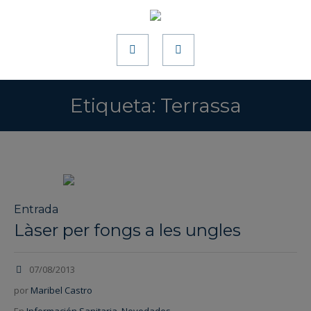
Etiqueta:
Terrassa
Entrada
Làser per fongs a les ungles
07/08/2013
por
Maribel Castro
En
Información Sanitaria
,
Novedades